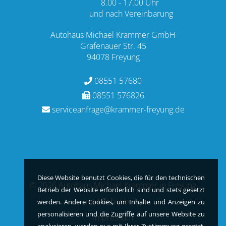
8.00 - 17.00 Uhr
und nach Vereinbarung
Autohaus Michael Krammer GmbH
Grafenauer Str. 45
94078 Freyung
08551 57680
08551 576826
serviceanfrage@krammer-freyung.de
Diese Website benutzt Cookies, die für den technischen
©
2026
Autohaus Michael Krammer in Freyung
Betrieb der Website erforderlich sind und stets gesetzt
und Schönberg
werden. Andere Cookies, um Inhalte und Anzeigen zu
personalisieren und die Zugriffe auf unsere Website zu
Impressum