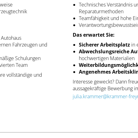
sweise
Technisches Verständnis 
rzeugtechnik
Reparaturmethoden
Teamfähigkeit und hohe Ein
Verantwortungsbewusstsein
Das erwartet Sie:
n Autohaus
rnen Fahrzeugen und
Sicherer Arbeitsplatz
in 
Abwechslungsreiche Au
mäßige Schulungen
hochwertigen Materialien
vierten Team
Weiterbildungsmöglich
Angenehmes Arbeitskl
re vollständige und
Interesse geweckt? Dann freue
aussagekräftige Bewerbung i
julia.krammer@krammer-frey