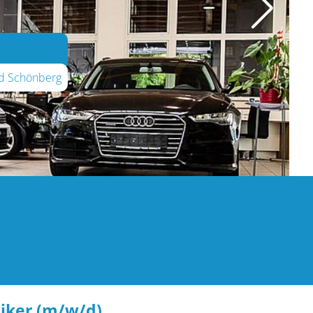
nd Schönberg
iker (m/w/d)