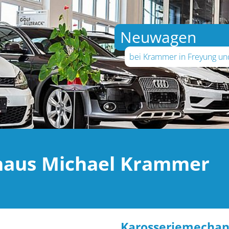
Neuwagen
bei Krammer in Freyung u
ohaus Michael Krammer
Karosseriemechan