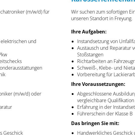
chatroniker (m/w/d) für
Wir suchen zum sofortigen Ein
unseren Standort in Freyung.
Ihre Aufgaben:
elektrischen und
Instandsetzung von Unfall
Austausch und Reparatur vo
 Pkw
Stoßstangen
eitschecks
Richtarbeiten an Fahrzeug
onderausstattungen
Schweiß-, Klebe- und Niet
nik
Vorbereitung für Lackierar
Ihre Voraussetzungen:
oniker (m/w/d) oder
Abgeschlossene Ausbildung
vergleichbare Qualifikation
aratur
Erfahrung in der Instandse
Führerschein der Klasse B
Das bringen Sie mit:
s Geschick
Handwerkliches Geschick u